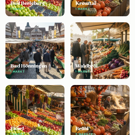
Bad Berleburg
Kreuztal
1 MARKT
1 MARKT
Bad Hönningen
Waldbröl
1 MARKT
1 MARKT
Eitorf
Brühl
1 MARKT
5 MÄRKTE