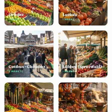
Gröditz
Luckau
1 MARKT
1 MARKT
Cottbus - Chóśebuz
Lübben (Spreewald)
2 MÄRKTE
1 MARKT