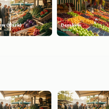
ow (Mark)
Beeskow
1 MARKT