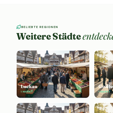
BELIEBTE REGIONEN
entdeck
Weitere Städte
Luckau
Golß
1 MARKT
1 MARKT