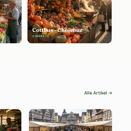
Cottbus - Chóśebuz
2 MÄRKTE
Alle Artikel →