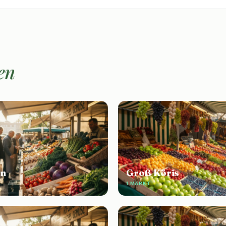
en
en
Groß Köris
1 MARKT