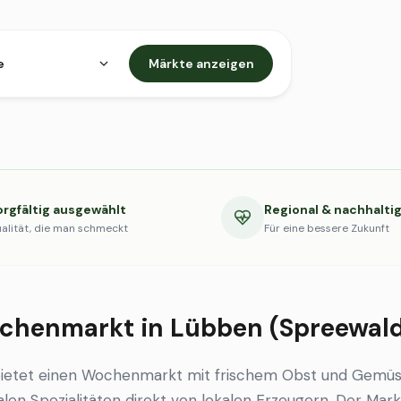
e
Märkte anzeigen
orgfältig ausgewählt
Regional & nachhalti
alität, die man schmeckt
Für eine bessere Zukunft
chenmarkt in Lübben (Spreewal
ietet einen Wochenmarkt mit frischem Obst und Gemüs
en Spezialitäten direkt von lokalen Erzeugern. Der Markt