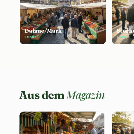
Dahme/Mark
Stork
1 MARKT
1 MARKT
Magazin
Aus dem