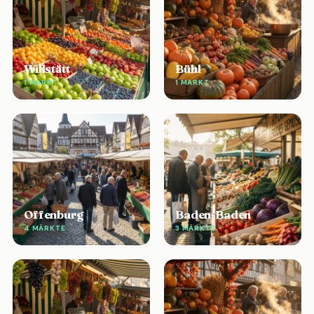
Willstätt
Bühl
1 MARKT
1 MARKT
Offenburg
Baden-Baden
4 MÄRKTE
3 MÄRKTE