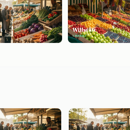
tt
Willstätt
E
1 MARKT