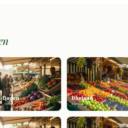
en
-Baden
Rheinau
2 MÄRKTE