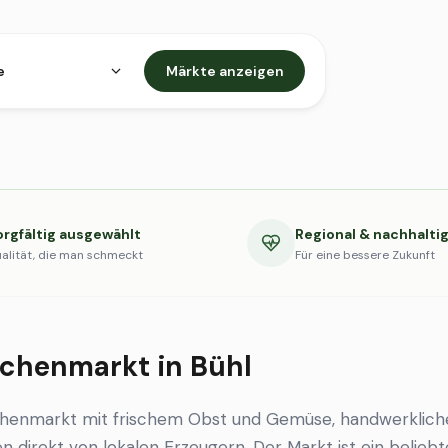
e
Märkte anzeigen
orgfältig ausgewählt
Regional & nachhalti
alität, die man schmeckt
Für eine bessere Zukunft
chenmarkt in Bühl
chenmarkt mit frischem Obst und Gemüse, handwerklic
en direkt von lokalen Erzeugern. Der Markt ist ein beliebt