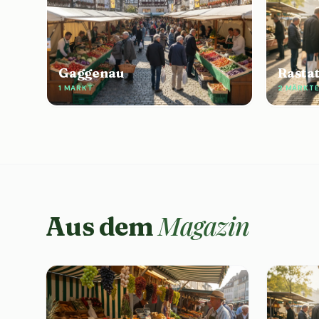
Gaggenau
Rasta
1 MARKT
2 MÄRKT
Magazin
Aus dem