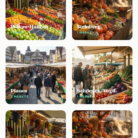
Wilkau-Haßlau
Steinberg
1 MARKT
1 MARKT
Plauen
Schöneck/Vogtl.
2 MÄRKTE
1 MARKT