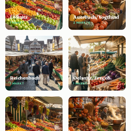
Lößnitz
Auerbach/Vogtland
1 MARKT
2 MÄRKTE
Reichenbach
Oelsnitz/Erzgeb.
1 MARKT
1 MARKT