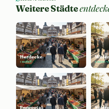
entdeck
Weitere Städte
Herdecke
Witte
1 MARKT
3 MÄRKTE
Ennepetal
Schw