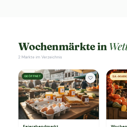
Wet
Wochenmärkte in
2
Märkte im Verzeichnis
GEÖFFNET
SA-MAR
Feierabendmarkt
Wochen