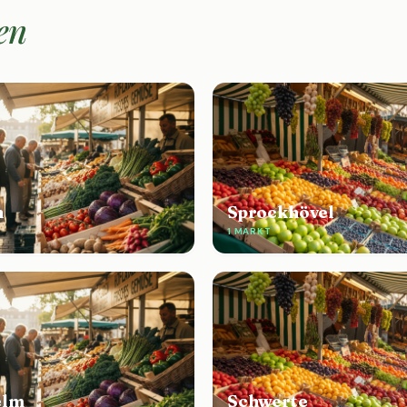
en
n
Sprockhövel
1 MARKT
elm
Schwerte