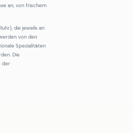
sse an, von frischem
r), die jeweils an
d werden von den
onale Spezialitäten
den. Die
 der