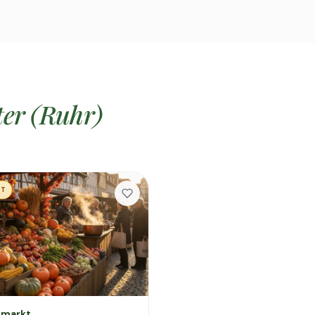
ter (Ruhr)
KT
markt