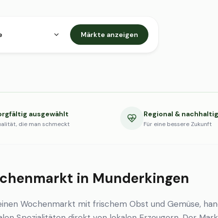
e
Märkte anzeigen
orgfältig ausgewählt
Regional & nachhalti
alität, die man schmeckt
Für eine bessere Zukunft
chenmarkt in Munderkingen
einen Wochenmarkt mit frischem Obst und Gemüse, han
en Spezialitäten direkt von lokalen Erzeugern. Der Markt