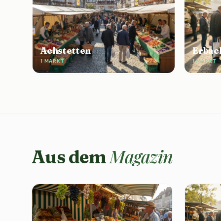
Achstetten
Erbac
1 MARKT
1 MARKT
Magazin
Aus dem