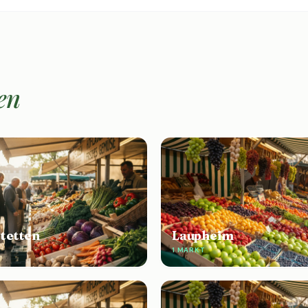
en
tetten
Laupheim
1 MARKT