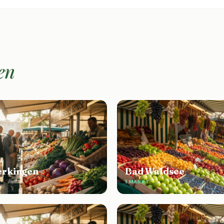
en
rkingen
Bad Waldsee
1 MARKT