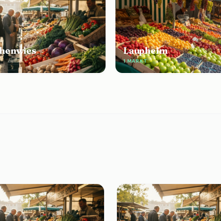
henwies
Laupheim
E
1 MARKT