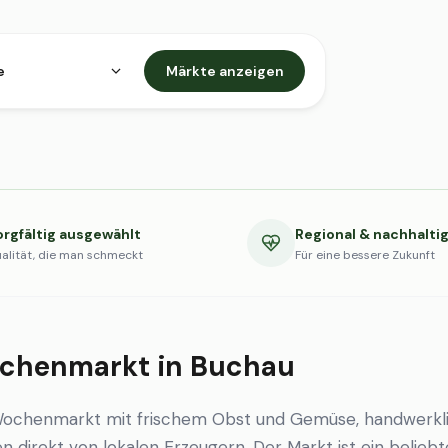
e
Märkte anzeigen
orgfältig ausgewählt
Regional & nachhalti
alität, die man schmeckt
Für eine bessere Zukunft
chenmarkt in Buchau
Wochenmarkt mit frischem Obst und Gemüse, handwerkl
en direkt von lokalen Erzeugern. Der Markt ist ein beliebt