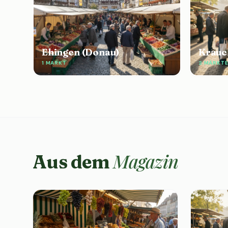
Ehingen (Donau)
Krauc
1 MARKT
2 MÄRKT
Magazin
Aus dem