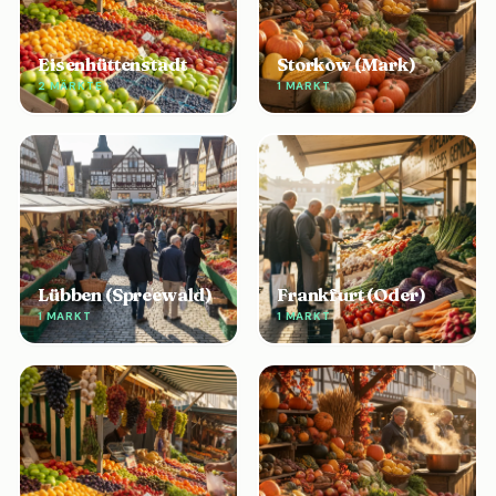
Eisenhüttenstadt
Storkow (Mark)
2 MÄRKTE
1 MARKT
Lübben (Spreewald)
Frankfurt (Oder)
1 MARKT
1 MARKT