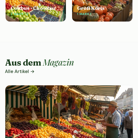
Cottbus - Chóśebuz
Groß Köris
2 MÄRKTE
1 MARKT
Magazin
Aus dem
Alle Artikel →