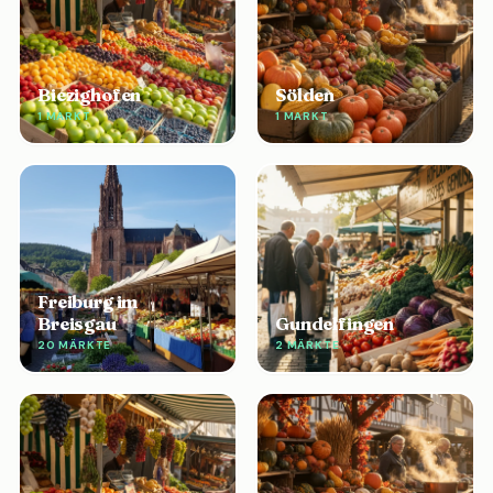
Biezighofen
Sölden
1 MARKT
1 MARKT
Freiburg im
Breisgau
Gundelfingen
20 MÄRKTE
2 MÄRKTE