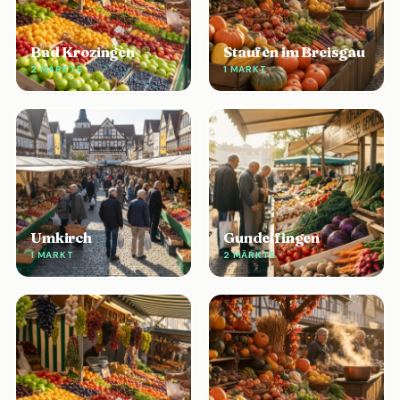
Bad Krozingen
Staufen im Breisgau
2 MÄRKTE
1 MARKT
Umkirch
Gundelfingen
1 MARKT
2 MÄRKTE