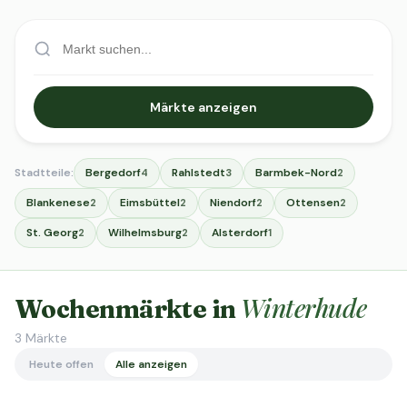
Märkte anzeigen
Stadtteile:
Bergedorf
Rahlstedt
Barmbek-Nord
4
3
2
Blankenese
Eimsbüttel
Niendorf
Ottensen
2
2
2
2
St. Georg
Wilhelmsburg
Alsterdorf
2
2
1
Winterhude
Wochenmärkte in
3
Märkte
Heute offen
Alle anzeigen