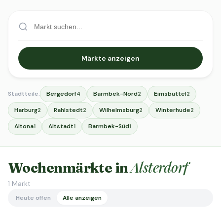
Märkte anzeigen
Stadtteile:
Bergedorf
Barmbek-Nord
Eimsbüttel
4
2
2
Harburg
Rahlstedt
Wilhelmsburg
Winterhude
2
2
2
2
Altona
Altstadt
Barmbek-Süd
1
1
1
Alsterdorf
Wochenmärkte in
1
Markt
Heute offen
Alle anzeigen