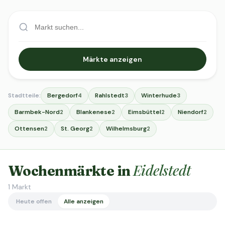
Märkte anzeigen
Stadtteile:
Bergedorf
Rahlstedt
Winterhude
4
3
3
Barmbek-Nord
Blankenese
Eimsbüttel
Niendorf
2
2
2
2
Ottensen
St. Georg
Wilhelmsburg
2
2
2
Eidelstedt
Wochenmärkte in
1
Markt
Heute offen
Alle anzeigen