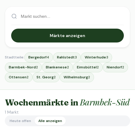
Märkte anzeigen
Stadtteile:
Bergedorf
Rahlstedt
Winterhude
4
3
3
Barmbek-Nord
Blankenese
Eimsbüttel
Niendorf
2
2
2
2
Ottensen
St. Georg
Wilhelmsburg
2
2
2
Barmbek-Süd
Wochenmärkte in
1
Markt
Heute offen
Alle anzeigen