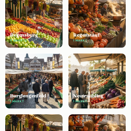
Regensburg
Regenstauf
5 MÄRKTE
1 MARKT
Burglengenfeld
Neutraubling
1 MARKT
1 MARKT