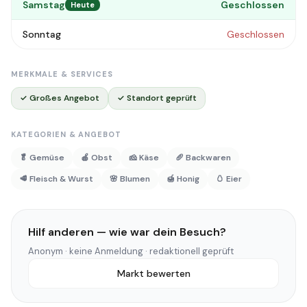
Samstag
Geschlossen
Heute
Sonntag
Geschlossen
MERKMALE & SERVICES
✓ Großes Angebot
✓ Standort geprüft
KATEGORIEN & ANGEBOT
🥬 Gemüse
🍎 Obst
🧀 Käse
🥖 Backwaren
🥩 Fleisch & Wurst
🌸 Blumen
🍯 Honig
🥚 Eier
Hilf anderen — wie war dein Besuch?
Anonym · keine Anmeldung · redaktionell geprüft
Markt bewerten