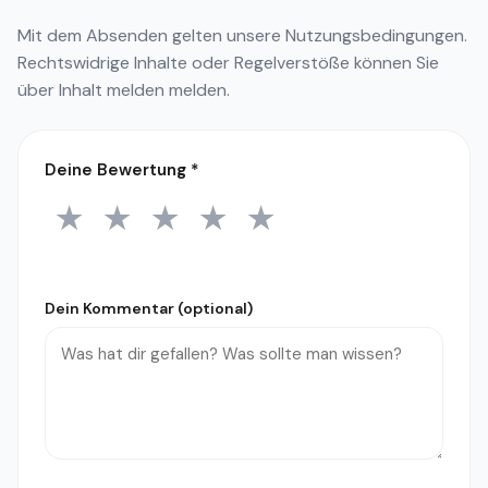
Mit dem Absenden gelten unsere
Nutzungsbedingungen
.
Rechtswidrige Inhalte oder Regelverstöße können Sie
über
Inhalt melden
melden.
Deine Bewertung
*
★
★
★
★
★
1 Stern
2 Sterne
3 Sterne
4 Sterne
5 Sterne
Dein Kommentar (optional)