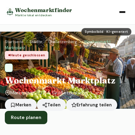
Wochenmarktfinder
Märkte lokal entdecken
Symbolbild · KI-generiert
Startseite
›
Städte
›
Großetzenberg
›
Wochenmarkt
Marktplatz
Heute geschlossen
Wochenmarkt Marktplatz
Marktplatz, 93164, Großetzenberg
Erfahrung teilen
Merken
Teilen
Route planen