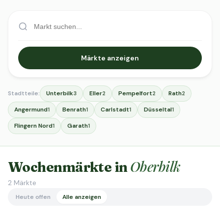
Märkte anzeigen
Stadtteile:
Unterbilk
Eller
Pempelfort
Rath
3
2
2
2
Angermund
Benrath
Carlstadt
Düsseltal
1
1
1
1
Flingern Nord
Garath
1
1
Oberbilk
Wochenmärkte in
2
Märkte
Heute offen
Alle anzeigen