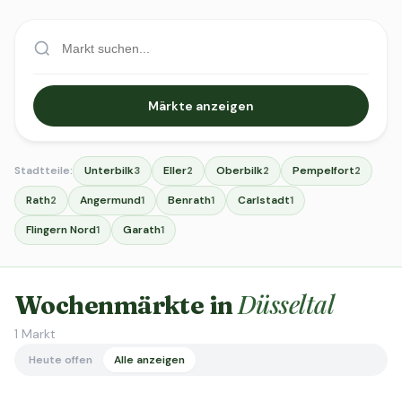
Märkte anzeigen
Stadtteile:
Unterbilk
Eller
Oberbilk
Pempelfort
3
2
2
2
Rath
Angermund
Benrath
Carlstadt
2
1
1
1
Flingern Nord
Garath
1
1
Düsseltal
Wochenmärkte in
1
Markt
Heute offen
Alle anzeigen