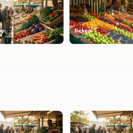
op
Reken
E
1 MARKT