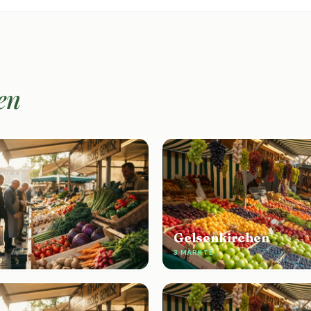
en
Gelsenkirchen
E
3 MÄRKTE