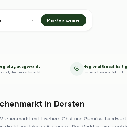
e
Märkte anzeigen
orgfältig ausgewählt
Regional & nachhalti
alität, die man schmeckt
Für eine bessere Zukunft
chenmarkt in Dorsten
 Wochenmarkt mit frischem Obst und Gemüse, handwerk
en direkt von lokalen Erzeugern. Der Markt ist ein beliebt