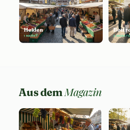
Heiden
Bottr
1 MARKT
2 MÄRKT
Magazin
Aus dem