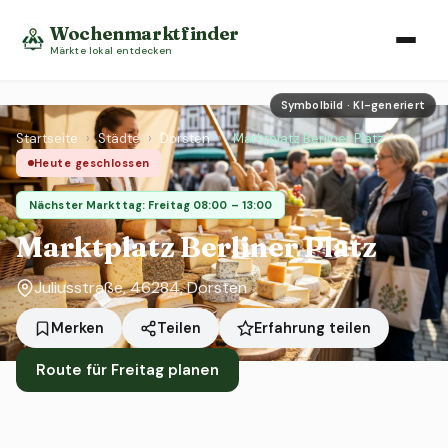
Wochenmarktfinder
Märkte lokal entdecken
Symbolbild · KI-generiert
Startseite
›
Städte
›
Dorsten
›
Marktplatz Berliner Platz
Heute geschlossen
Nächster Markttag: Freitag 08:00 – 13:00
Marktplatz Berliner Platz
Juliusstraße, 46284, Dorsten
Erfahrung teilen
Merken
Teilen
Route für Freitag planen