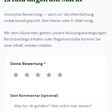
Anonyme Bewertung — wird vor Veröffentlichung
redaktionell geprüft. Kein Name oder E-Mail nötig.
Mit dem Absenden gelten unsere
Nutzungsbedingungen
.
Rechtswidrige Inhalte oder Regelverstöße können Sie
über
Inhalt melden
melden.
Deine Bewertung
*
★
★
★
★
★
1 Stern
2 Sterne
3 Sterne
4 Sterne
5 Sterne
Dein Kommentar (optional)