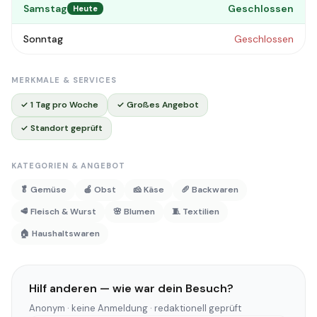
Samstag
Geschlossen
Heute
Sonntag
Geschlossen
MERKMALE & SERVICES
✓ 1 Tag pro Woche
✓ Großes Angebot
✓ Standort geprüft
KATEGORIEN & ANGEBOT
🥬 Gemüse
🍎 Obst
🧀 Käse
🥖 Backwaren
🥩 Fleisch & Wurst
🌸 Blumen
🧵 Textilien
🏠 Haushaltswaren
Hilf anderen — wie war dein Besuch?
Anonym · keine Anmeldung · redaktionell geprüft