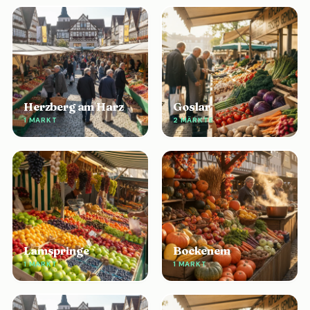
Herzberg am Harz
Goslar
1 MARKT
2 MÄRKTE
Lamspringe
Bockenem
1 MARKT
1 MARKT