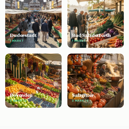
Duderstadt
Bad Salzdetfurth
1 MARKT
1 MARKT
Bovenden
Salzgitter
2 MÄRKTE
3 MÄRKTE