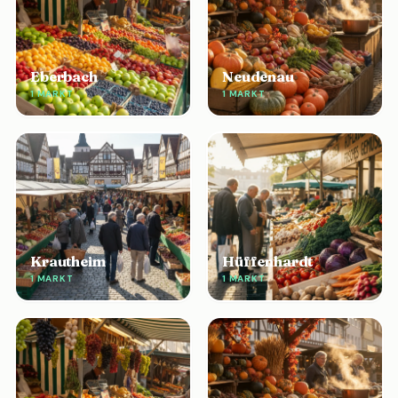
Eberbach
Neudenau
1 MARKT
1 MARKT
Krautheim
Hüffenhardt
1 MARKT
1 MARKT