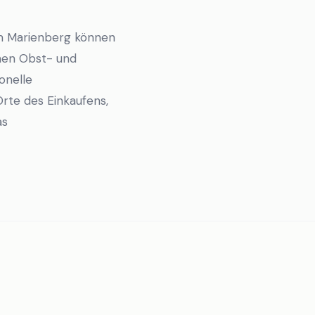
am Marienberg können
chen Obst- und
onelle
Orte des Einkaufens,
as