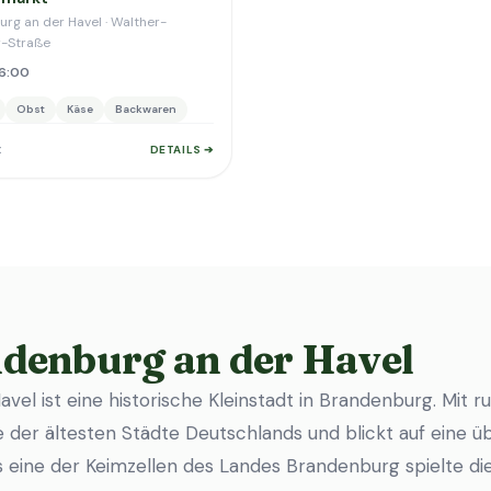
rg an der Havel · Walther-
r-Straße
16:00
Obst
Käse
Backwaren
t
DETAILS ➔
denburg an der Havel
vel ist eine historische Kleinstadt in Brandenburg. Mit 
e der ältesten Städte Deutschlands und blickt auf eine ü
s eine der Keimzellen des Landes Brandenburg spielte die