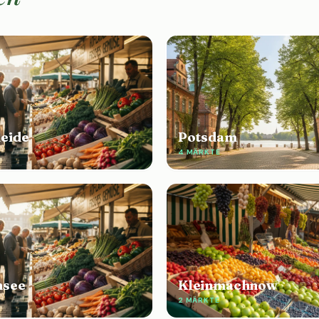
eide
Potsdam
4 MÄRKTE
nsee
Kleinmachnow
2 MÄRKTE