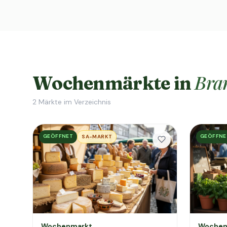
Bra
Wochenmärkte in
2
Märkte im Verzeichnis
GEÖFFNET
GEÖFFNE
SA-MARKT
Wochenmarkt
Wochen