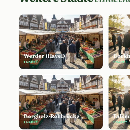
Werder (Havel)
Borkh
1 MARKT
1 MARKT
Bergholz-Rehbrücke
Falke
1 MARKT
1 MARKT