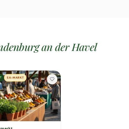
ndenburg an der Havel
T
SA-MARKT
markt