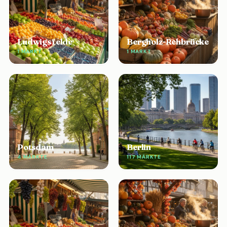
Ludwigsfelde
Bergholz-Rehbrücke
1 MARKT
1 MARKT
Potsdam
Berlin
4 MÄRKTE
117 MÄRKTE