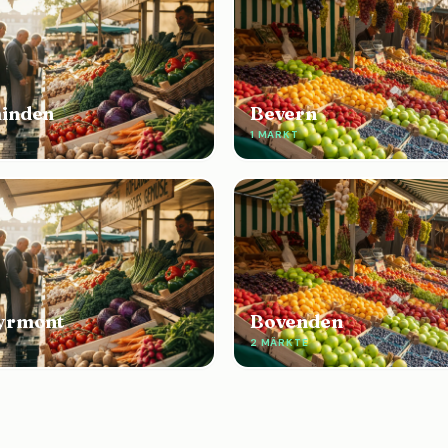
inden
Bevern
1 MARKT
yrmont
Bovenden
2 MÄRKTE