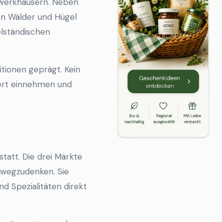
chwerkhäusern. Neben
en Wälder und Hügel
elständischen
itionen geprägt. Kein
ert einnehmen und
att. Die drei Märkte
r wegzudenken. Sie
d Spezialitäten direkt