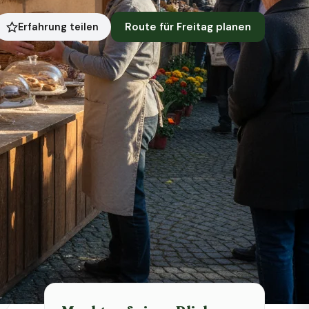
Route für Freitag planen
Erfahrung teilen
Symbolbild · KI-generiert
Status heute
Heute geschlossen