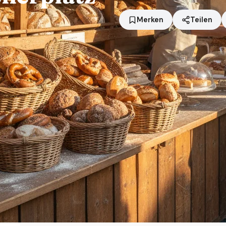
Merken
Teilen
Standort
Beverungen
Händler