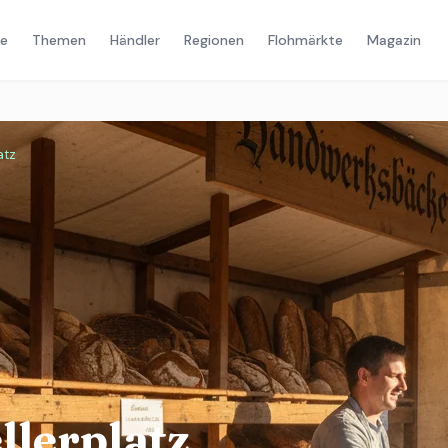
e
Themen
Händler
Regionen
Flohmärkte
Magazin
atz
lerplatz