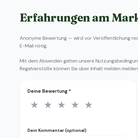
Erfahrungen am Mar
Anonyme Bewertung — wird vor Veröffentlichung reda
E-Mail nötig.
Mit dem Absenden gelten unsere
Nutzungsbedingu
Regelverstöße können Sie über
Inhalt melden
melden
Deine Bewertung
*
★
★
★
★
★
1 Stern
2 Sterne
3 Sterne
4 Sterne
5 Sterne
Dein Kommentar (optional)