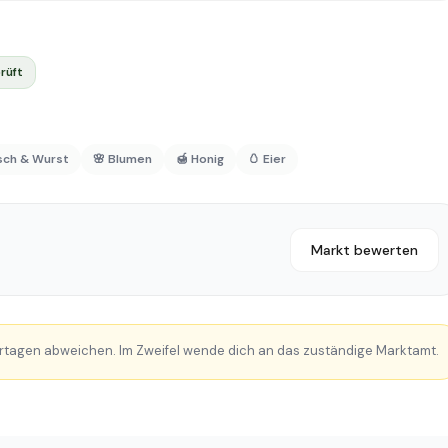
rüft
isch & Wurst
🌸 Blumen
🍯 Honig
🥚 Eier
Markt bewerten
rtagen abweichen. Im Zweifel wende dich an das zuständige Marktamt.