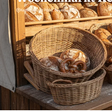
Kellerplatz, 37688, Beverungen
Markttage
Freitag
Über den Markt