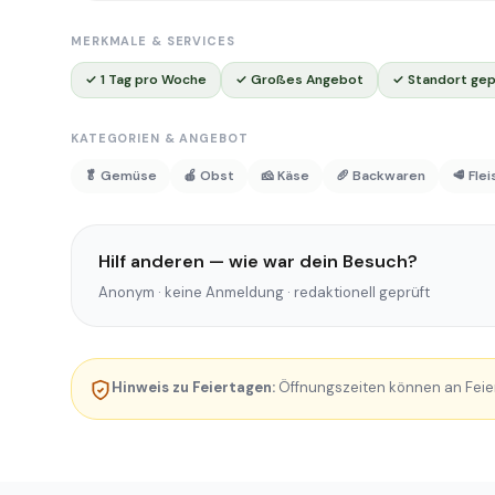
MERKMALE & SERVICES
✓ 1 Tag pro Woche
✓ Großes Angebot
✓ Standort gep
KATEGORIEN & ANGEBOT
🥬 Gemüse
🍎 Obst
🧀 Käse
🥖 Backwaren
🥩 Fle
Hilf anderen — wie war dein Besuch?
Anonym · keine Anmeldung · redaktionell geprüft
Hinweis zu Feiertagen:
Öffnungszeiten können an Feie