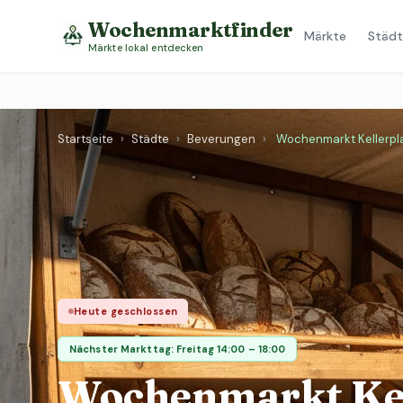
Wochenmarktfinder
Märkte
Städt
Märkte lokal entdecken
Startseite
›
Städte
›
Beverungen
›
Wochenmarkt Kellerpl
Heute geschlossen
Nächster Markttag: Freitag 14:00 – 18:00
Wochenmarkt Kel