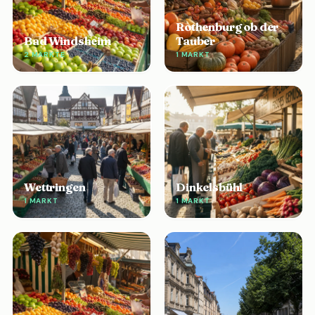
Rothenburg ob der
Bad Windsheim
Tauber
2 MÄRKTE
1 MARKT
Wettringen
Dinkelsbühl
1 MARKT
1 MARKT