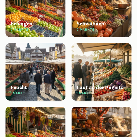
Erlangen
Schwabach
2 MÄRKTE
2 MÄRKTE
Feucht
Lauf an der Pegnitz
1 MARKT
1 MARKT