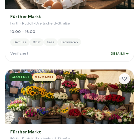
Fürther Markt
Fürth · Rudolf-Breitscheid-Straße
10:00 – 16:00
Gemüse
Obst
Käse
Backwaren
Verifiziert
DETAILS ➔
GEÖFFNET
SA-MARKT
Fürther Markt
Fürth · Rudolf-Breitscheid-Straße