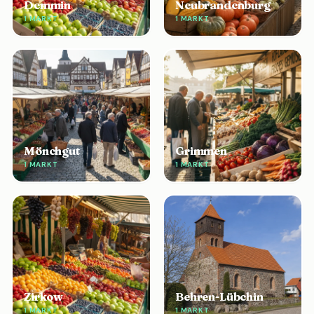
Demmin
Neubrandenburg
1 MARKT
1 MARKT
Mönchgut
Grimmen
1 MARKT
1 MARKT
Zirkow
Behren-Lübchin
1 MARKT
1 MARKT