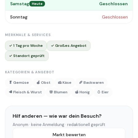
Samstag
Geschlossen
Heute
Sonntag
Geschlossen
MERKMALE & SERVICES
✓ 1 Tag pro Woche
✓ Großes Angebot
✓ Standort geprüft
KATEGORIEN & ANGEBOT
🥬 Gemüse
🍎 Obst
🧀 Käse
🥖 Backwaren
🥩 Fleisch & Wurst
🌸 Blumen
🍯 Honig
🥚 Eier
Hilf anderen — wie war dein Besuch?
Anonym · keine Anmeldung · redaktionell geprüft
Markt bewerten