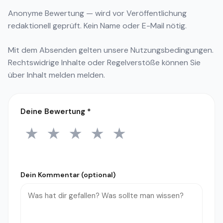
Anonyme Bewertung — wird vor Veröffentlichung
redaktionell geprüft. Kein Name oder E-Mail nötig.
Mit dem Absenden gelten unsere
Nutzungsbedingungen
.
Rechtswidrige Inhalte oder Regelverstöße können Sie
über
Inhalt melden
melden.
Deine Bewertung
*
★
★
★
★
★
1 Stern
2 Sterne
3 Sterne
4 Sterne
5 Sterne
Dein Kommentar (optional)