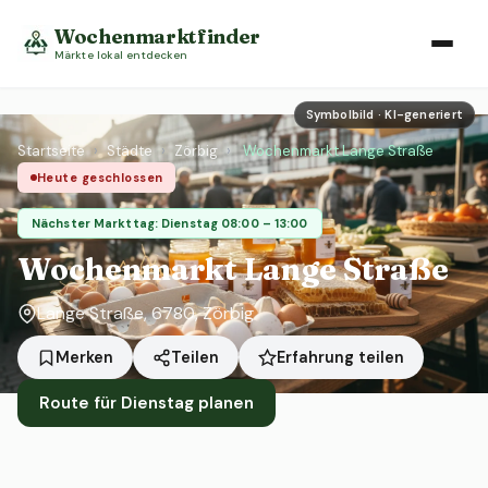
Wochenmarktfinder
Märkte lokal entdecken
Symbolbild · KI-generiert
Startseite
›
Städte
›
Zörbig
›
Wochenmarkt Lange Straße
Heute geschlossen
Nächster Markttag: Dienstag 08:00 – 13:00
Wochenmarkt Lange Straße
Lange Straße, 6780, Zörbig
Erfahrung teilen
Merken
Teilen
Route für Dienstag planen