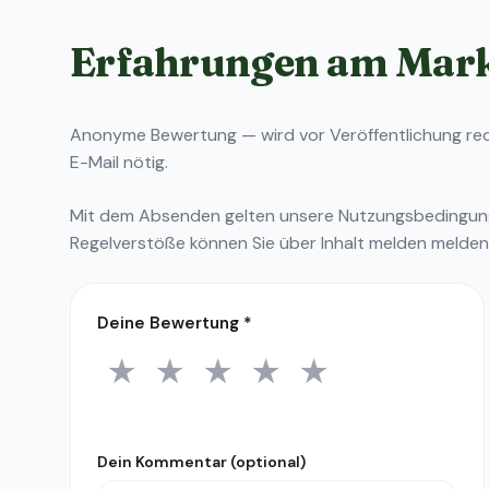
Erfahrungen am Mar
Anonyme Bewertung — wird vor Veröffentlichung reda
E-Mail nötig.
Mit dem Absenden gelten unsere
Nutzungsbedingu
Regelverstöße können Sie über
Inhalt melden
melden
Deine Bewertung
*
★
★
★
★
★
1 Stern
2 Sterne
3 Sterne
4 Sterne
5 Sterne
Dein Kommentar (optional)