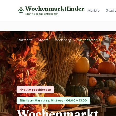
Wochenmarktfinder
Märkte
Städt
Märkte lokal entdecken
Startseite
›
Städte
›
Landsberg
›
Wochenmarkt
Heute geschlossen
Nächster Markttag: Mittwoch 06:00 – 13:00
Wochenmarkt