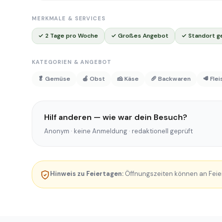
MERKMALE & SERVICES
✓ 2 Tage pro Woche
✓ Großes Angebot
✓ Standort g
KATEGORIEN & ANGEBOT
🥬 Gemüse
🍎 Obst
🧀 Käse
🥖 Backwaren
🥩 Fle
Hilf anderen — wie war dein Besuch?
Anonym · keine Anmeldung · redaktionell geprüft
Hinweis zu Feiertagen:
Öffnungszeiten können an Feie