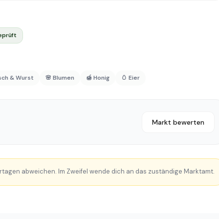
eprüft
isch & Wurst
🌸 Blumen
🍯 Honig
🥚 Eier
Markt bewerten
rtagen abweichen. Im Zweifel wende dich an das zuständige Marktamt.