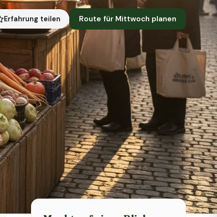
Route für Mittwoch planen
Erfahrung teilen
Symbolbild · KI-generiert
Status heute
Heute geschlossen