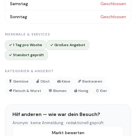
Samstag
Geschlossen
Sonntag
Geschlossen
MERKMALE & SERVICES
✓ 1 Tag pro Woche
✓ Großes Angebot
✓ Standort geprüft
KATEGORIEN & ANGEBOT
🥬 Gemüse
🍎 Obst
🧀 Käse
🥖 Backwaren
🥩 Fleisch & Wurst
🌸 Blumen
🍯 Honig
🥚 Eier
Hilf anderen — wie war dein Besuch?
Anonym · keine Anmeldung · redaktionell geprüft
Markt bewerten