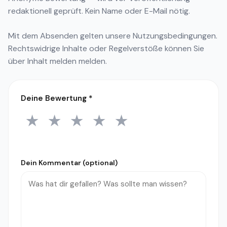
redaktionell geprüft. Kein Name oder E-Mail nötig.
Mit dem Absenden gelten unsere
Nutzungsbedingungen
.
Rechtswidrige Inhalte oder Regelverstöße können Sie
über
Inhalt melden
melden.
Deine Bewertung
*
★
★
★
★
★
1 Stern
2 Sterne
3 Sterne
4 Sterne
5 Sterne
Dein Kommentar (optional)