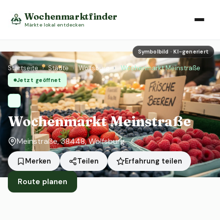
Wochenmarktfinder
Märkte lokal entdecken
Symbolbild · KI-generiert
Startseite
›
Städte
›
Wolfsburg
›
Wochenmarkt Meinstraße
Jetzt geöffnet
Wochenmarkt Meinstraße
Meinstraße, 38448, Wolfsburg
Erfahrung teilen
Merken
Teilen
Route planen