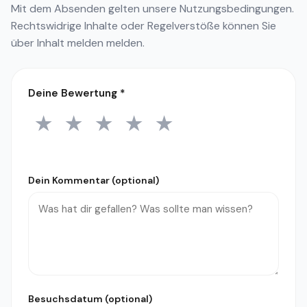
Mit dem Absenden gelten unsere
Nutzungsbedingungen
.
Rechtswidrige Inhalte oder Regelverstöße können Sie
über
Inhalt melden
melden.
Deine Bewertung
*
★
★
★
★
★
1 Stern
2 Sterne
3 Sterne
4 Sterne
5 Sterne
Dein Kommentar (optional)
Besuchsdatum (optional)