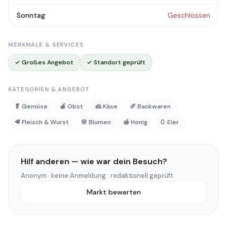
Sonntag
Geschlossen
MERKMALE & SERVICES
✓ Großes Angebot
✓ Standort geprüft
KATEGORIEN & ANGEBOT
🥬 Gemüse
🍎 Obst
🧀 Käse
🥖 Backwaren
🥩 Fleisch & Wurst
🌸 Blumen
🍯 Honig
🥚 Eier
Hilf anderen — wie war dein Besuch?
Anonym · keine Anmeldung · redaktionell geprüft
Markt bewerten