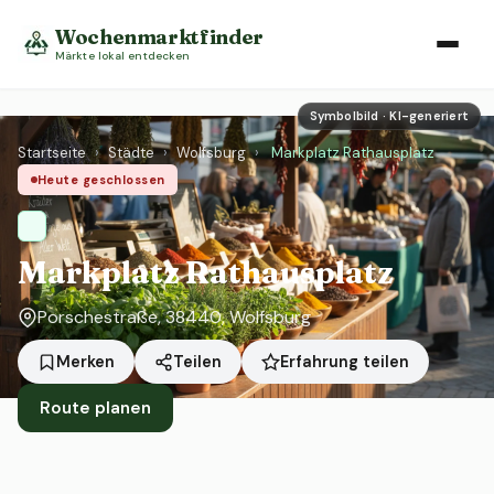
Wochenmarktfinder
Märkte lokal entdecken
Symbolbild · KI-generiert
Startseite
›
Städte
›
Wolfsburg
›
Markplatz Rathausplatz
Heute geschlossen
Markplatz Rathausplatz
Porschestraße, 38440, Wolfsburg
Erfahrung teilen
Merken
Teilen
Route planen