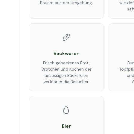
Bauern aus der Umgebung.
wie def
saf
🥖
Backwaren
Frisch gebackenes Brot,
Bun
Brötchen und Kuchen der
Topfpfl
ansässigen Bäckereien
und
verführen die Besucher.
W
🥚
Eier