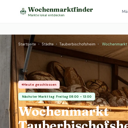
Wochenmarktfinder
Mä
Märkte lokal entdecken
Startseite
›
Städte
›
Tauberbischofsheim
›
Wochenmarkt 
Heute geschlossen
Nächster Markttag: Freitag 08:00 – 13:00
Wochenmarkt
Tauberbischofsh