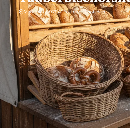
Marktplatz, 97941 Tauberbischofsheim
Markttage
Dienstag, Freitag
Über den Markt