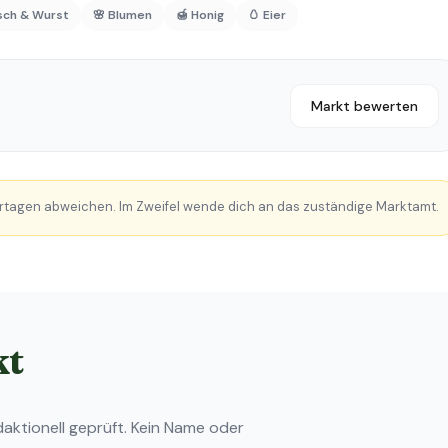
isch & Wurst
🌸 Blumen
🍯 Honig
🥚 Eier
Markt bewerten
rtagen abweichen. Im Zweifel wende dich an das zuständige Marktamt.
kt
ktionell geprüft. Kein Name oder