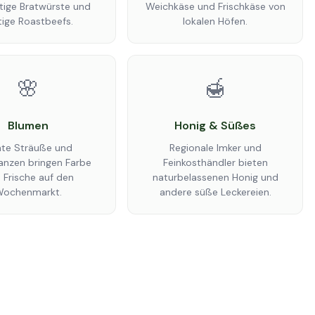
tige Bratwürste und
Weichkäse und Frischkäse von
tige Roastbeefs.
lokalen Höfen.
🌸
🍯
Blumen
Honig & Süßes
te Sträuße und
Regionale Imker und
anzen bringen Farbe
Feinkosthändler bieten
 Frische auf den
naturbelassenen Honig und
ochenmarkt.
andere süße Leckereien.