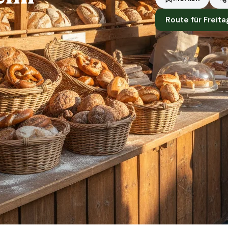
Route für Freita
Standort
Tauberbischofsheim
Händler