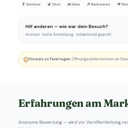
🥬 Gemüse
🍎 Obst
🧀 Käse
🥖 Backwaren
🥩 Fle
Hilf anderen — wie war dein Besuch?
Anonym · keine Anmeldung · redaktionell geprüft
Hinweis zu Feiertagen:
Öffnungszeiten können an Feie
Erfahrungen am Mar
Anonyme Bewertung — wird vor Veröffentlichung reda