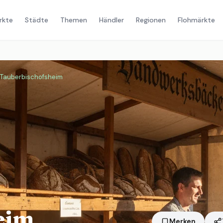
rkte
Städte
Themen
Händler
Regionen
Flohmärkte
Tauberbischofsheim
eim
Merken