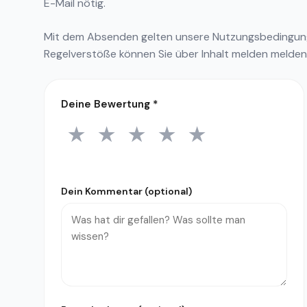
E-Mail nötig.
Mit dem Absenden gelten unsere
Nutzungsbedingu
Regelverstöße können Sie über
Inhalt melden
melden
Deine Bewertung
*
★
★
★
★
★
1 Stern
2 Sterne
3 Sterne
4 Sterne
5 Sterne
Dein Kommentar (optional)