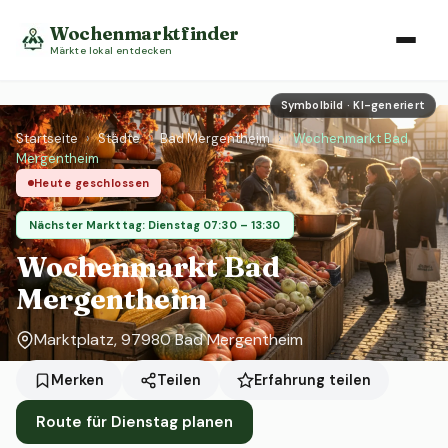
Wochenmarktfinder
Märkte lokal entdecken
Symbolbild · KI-generiert
Startseite
›
Städte
›
Bad Mergentheim
›
Wochenmarkt Bad
Mergentheim
Heute geschlossen
Nächster Markttag: Dienstag 07:30 – 13:30
Wochenmarkt Bad
Mergentheim
Marktplatz, 97980 Bad Mergentheim
Erfahrung teilen
Merken
Teilen
Route für Dienstag planen