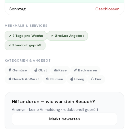
Sonntag
Geschlossen
MERKMALE & SERVICES
✓ 2 Tage pro Woche
✓ Großes Angebot
✓ Standort geprüft
KATEGORIEN & ANGEBOT
🥬 Gemüse
🍎 Obst
🧀 Käse
🥖 Backwaren
🥩 Fleisch & Wurst
🌸 Blumen
🍯 Honig
🥚 Eier
Hilf anderen — wie war dein Besuch?
Anonym · keine Anmeldung · redaktionell geprüft
Markt bewerten