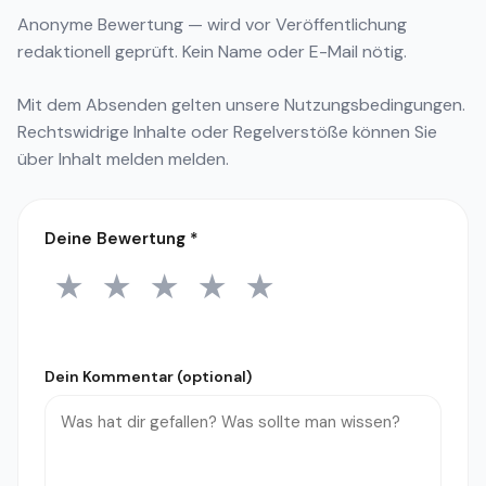
Anonyme Bewertung — wird vor Veröffentlichung
redaktionell geprüft. Kein Name oder E-Mail nötig.
Mit dem Absenden gelten unsere
Nutzungsbedingungen
.
Rechtswidrige Inhalte oder Regelverstöße können Sie
über
Inhalt melden
melden.
Deine Bewertung
*
★
★
★
★
★
1 Stern
2 Sterne
3 Sterne
4 Sterne
5 Sterne
Dein Kommentar (optional)