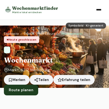
Wochenmarktfinder
Märkte lokal entdecken
Symbolbild · KI-generiert
Startseite
›
Städte
›
Merseburg
›
Wochenmarkt
Heute geschlossen
Wochenmarkt
Markt, 6217, Merseburg
Erfahrung teilen
Merken
Teilen
Route planen