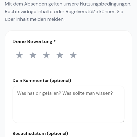
Mit dem Absenden gelten unsere
Nutzungsbedingungen
.
Rechtswidrige Inhalte oder Regelverstöße können Sie
über
Inhalt melden
melden.
Deine Bewertung
*
★
★
★
★
★
1 Stern
2 Sterne
3 Sterne
4 Sterne
5 Sterne
Dein Kommentar (optional)
Besuchsdatum (optional)