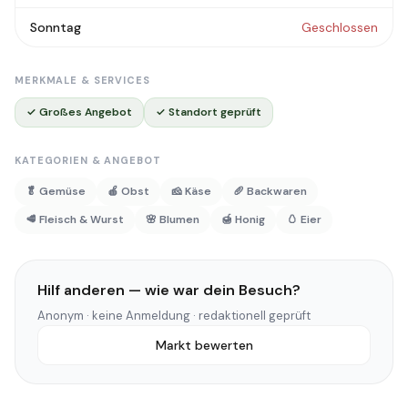
Sonntag
Geschlossen
MERKMALE & SERVICES
✓ Großes Angebot
✓ Standort geprüft
KATEGORIEN & ANGEBOT
🥬 Gemüse
🍎 Obst
🧀 Käse
🥖 Backwaren
🥩 Fleisch & Wurst
🌸 Blumen
🍯 Honig
🥚 Eier
Hilf anderen — wie war dein Besuch?
Anonym · keine Anmeldung · redaktionell geprüft
Markt bewerten