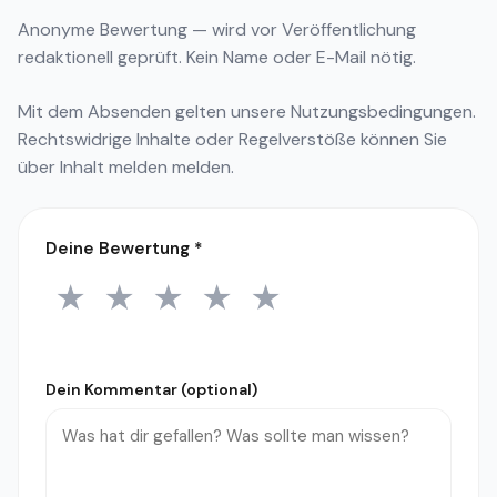
Anonyme Bewertung — wird vor Veröffentlichung
redaktionell geprüft. Kein Name oder E-Mail nötig.
Mit dem Absenden gelten unsere
Nutzungsbedingungen
.
Rechtswidrige Inhalte oder Regelverstöße können Sie
über
Inhalt melden
melden.
Deine Bewertung
*
★
★
★
★
★
1 Stern
2 Sterne
3 Sterne
4 Sterne
5 Sterne
Dein Kommentar (optional)