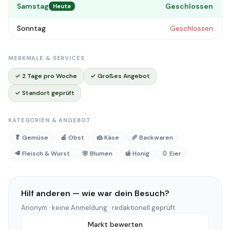
Samstag
Geschlossen
Heute
Sonntag
Geschlossen
MERKMALE & SERVICES
✓ 2 Tage pro Woche
✓ Großes Angebot
✓ Standort geprüft
KATEGORIEN & ANGEBOT
🥬 Gemüse
🍎 Obst
🧀 Käse
🥖 Backwaren
🥩 Fleisch & Wurst
🌸 Blumen
🍯 Honig
🥚 Eier
Hilf anderen — wie war dein Besuch?
Anonym · keine Anmeldung · redaktionell geprüft
Markt bewerten