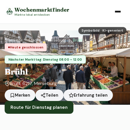
Wochenmarktfinder
Märkte lokal entdecken
Symbolbild · KI-generiert
Startseite
›
Städte
›
Merseburg
›
Brühl
Heute geschlossen
Nächster Markttag: Dienstag 08:00 – 12:00
Brühl
Brühl, 6217, Merseburg
Erfahrung teilen
Merken
Teilen
Route für Dienstag planen