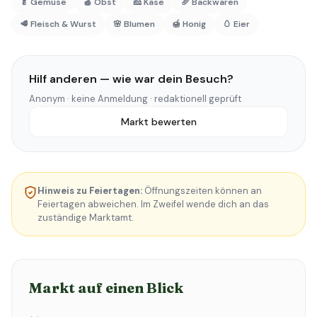
🥬 Gemüse
🍎 Obst
🧀 Käse
🥖 Backwaren
🥩 Fleisch & Wurst
🌸 Blumen
🍯 Honig
🥚 Eier
Hilf anderen — wie war dein Besuch?
Anonym · keine Anmeldung · redaktionell geprüft
Markt bewerten
Hinweis zu Feiertagen:
Öffnungszeiten können an
Feiertagen abweichen. Im Zweifel wende dich an das
zuständige Marktamt.
Markt auf einen Blick