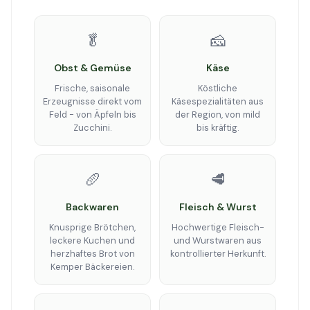
🥬
🧀
Obst & Gemüse
Käse
Frische, saisonale
Köstliche
Erzeugnisse direkt vom
Käsespezialitäten aus
Feld - von Äpfeln bis
der Region, von mild
Zucchini.
bis kräftig.
🥖
🥩
Backwaren
Fleisch & Wurst
Knusprige Brötchen,
Hochwertige Fleisch-
leckere Kuchen und
und Wurstwaren aus
herzhaftes Brot von
kontrollierter Herkunft.
Kemper Bäckereien.