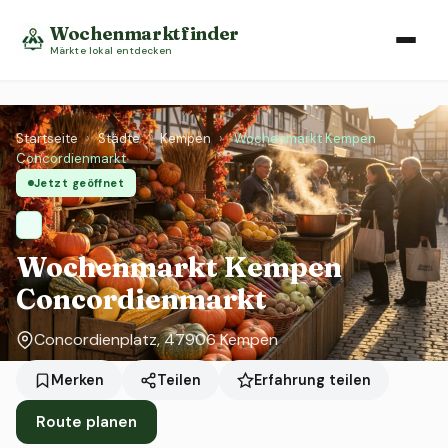
Wochenmarktfinder
Märkte lokal entdecken
Startseite
›
Städte
›
Kempen
›
Wochenmarkt Kempen
Concordienmarkt
Jetzt geöffnet
Wochenmarkt Kempen
Concordienmarkt
Concordienplatz, 47906 Kempen
Erfahrung teilen
Merken
Teilen
Route planen