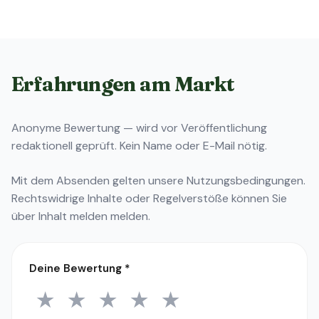
Erfahrungen am Markt
Anonyme Bewertung — wird vor Veröffentlichung
redaktionell geprüft. Kein Name oder E-Mail nötig.
Mit dem Absenden gelten unsere
Nutzungsbedingungen
.
Rechtswidrige Inhalte oder Regelverstöße können Sie
über
Inhalt melden
melden.
Deine Bewertung
*
★
★
★
★
★
1 Stern
2 Sterne
3 Sterne
4 Sterne
5 Sterne