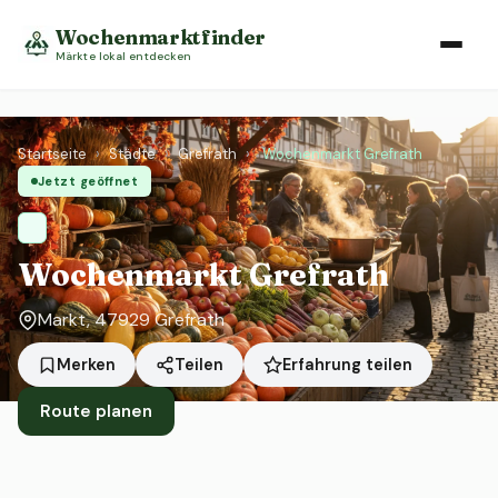
Wochenmarktfinder
Märkte lokal entdecken
Startseite
›
Städte
›
Grefrath
›
Wochenmarkt Grefrath
Jetzt geöffnet
Wochenmarkt Grefrath
Markt, 47929 Grefrath
Erfahrung teilen
Merken
Teilen
Route planen