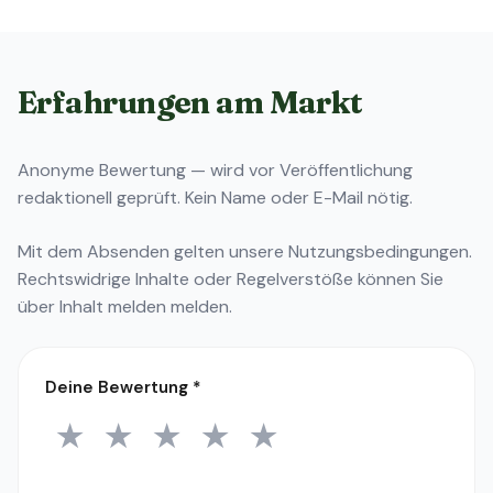
Erfahrungen am Markt
Anonyme Bewertung — wird vor Veröffentlichung
redaktionell geprüft. Kein Name oder E-Mail nötig.
Mit dem Absenden gelten unsere
Nutzungsbedingungen
.
Rechtswidrige Inhalte oder Regelverstöße können Sie
über
Inhalt melden
melden.
Deine Bewertung
*
★
★
★
★
★
1 Stern
2 Sterne
3 Sterne
4 Sterne
5 Sterne