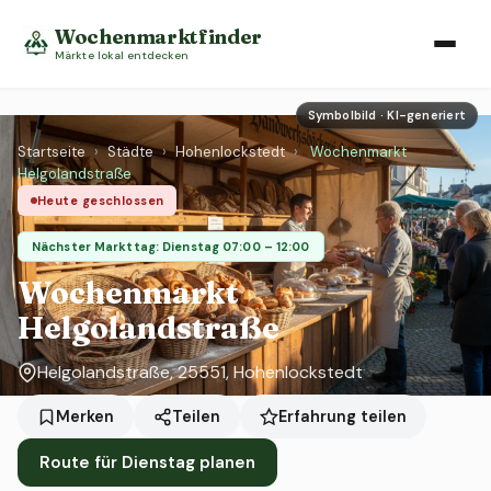
Wochenmarktfinder
Märkte lokal entdecken
Symbolbild · KI-generiert
Startseite
›
Städte
›
Hohenlockstedt
›
Wochenmarkt
Helgolandstraße
Heute geschlossen
Nächster Markttag: Dienstag 07:00 – 12:00
Wochenmarkt
Helgolandstraße
Helgolandstraße, 25551, Hohenlockstedt
Erfahrung teilen
Merken
Teilen
Route für Dienstag planen