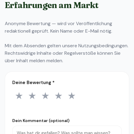
Erfahrungen am Markt
Anonyme Bewertung — wird vor Veröffentlichung
redaktionell geprüft. Kein Name oder E-Mail nötig.
Mit dem Absenden gelten unsere
Nutzungsbedingungen
.
Rechtswidrige Inhalte oder Regelverstöße können Sie
über
Inhalt melden
melden.
Deine Bewertung
*
★
★
★
★
★
1 Stern
2 Sterne
3 Sterne
4 Sterne
5 Sterne
Dein Kommentar (optional)