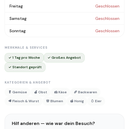
Freitag
Geschlossen
Samstag
Geschlossen
Sonntag
Geschlossen
MERKMALE & SERVICES
✓ 1 Tag pro Woche
✓ Großes Angebot
✓ Standort geprüft
KATEGORIEN & ANGEBOT
🥬 Gemüse
🍎 Obst
🧀 Käse
🥖 Backwaren
🥩 Fleisch & Wurst
🌸 Blumen
🍯 Honig
🥚 Eier
Hilf anderen — wie war dein Besuch?