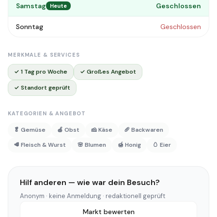
Samstag
Geschlossen
Heute
Sonntag
Geschlossen
MERKMALE & SERVICES
✓ 1 Tag pro Woche
✓ Großes Angebot
✓ Standort geprüft
KATEGORIEN & ANGEBOT
🥬 Gemüse
🍎 Obst
🧀 Käse
🥖 Backwaren
🥩 Fleisch & Wurst
🌸 Blumen
🍯 Honig
🥚 Eier
Hilf anderen — wie war dein Besuch?
Anonym · keine Anmeldung · redaktionell geprüft
Markt bewerten