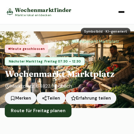
Wochenmarktfinder
Märkte lokal entdecken
Symbolbild · KI-generiert
Startseite
›
Städte
›
Heubach
›
Wochenmarkt Marktplatz
Heute geschlossen
Nächster Markttag: Freitag 07:30 – 12:30
Wochenmarkt Marktplatz
Marktplatz, 64823, Heubach
Erfahrung teilen
Merken
Teilen
Route für Freitag planen