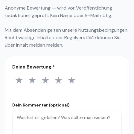
Anonyme Bewertung — wird vor Veröffentlichung
redaktionell geprüft. Kein Name oder E-Mail nötig.
Mit dem Absenden gelten unsere
Nutzungsbedingungen
.
Rechtswidrige Inhalte oder Regelverstöße können Sie
über
Inhalt melden
melden.
Deine Bewertung
*
★
★
★
★
★
1 Stern
2 Sterne
3 Sterne
4 Sterne
5 Sterne
Dein Kommentar (optional)