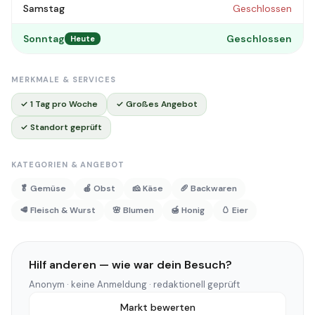
Samstag
Geschlossen
Sonntag
Geschlossen
Heute
MERKMALE & SERVICES
✓ 1 Tag pro Woche
✓ Großes Angebot
✓ Standort geprüft
KATEGORIEN & ANGEBOT
🥬 Gemüse
🍎 Obst
🧀 Käse
🥖 Backwaren
🥩 Fleisch & Wurst
🌸 Blumen
🍯 Honig
🥚 Eier
Hilf anderen — wie war dein Besuch?
Anonym · keine Anmeldung · redaktionell geprüft
Markt bewerten