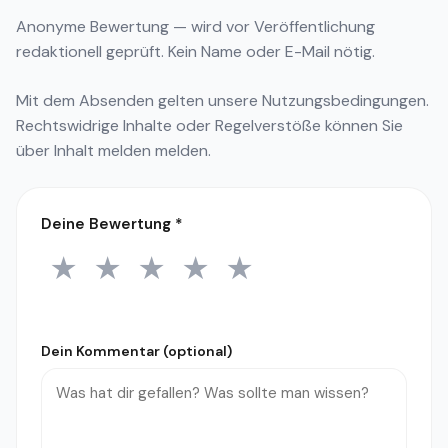
Anonyme Bewertung — wird vor Veröffentlichung
redaktionell geprüft. Kein Name oder E-Mail nötig.
Mit dem Absenden gelten unsere
Nutzungsbedingungen
.
Rechtswidrige Inhalte oder Regelverstöße können Sie
über
Inhalt melden
melden.
Deine Bewertung
*
★
★
★
★
★
1 Stern
2 Sterne
3 Sterne
4 Sterne
5 Sterne
Dein Kommentar (optional)