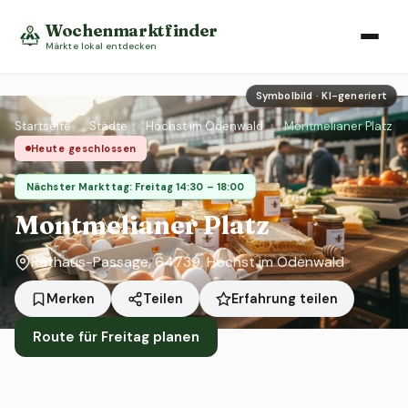
Wochenmarktfinder
Märkte lokal entdecken
Symbolbild · KI-generiert
Startseite
›
Städte
›
Höchst im Odenwald
›
Montmelianer Platz
Heute geschlossen
Nächster Markttag: Freitag 14:30 – 18:00
Montmelianer Platz
Rathaus-Passage, 64739, Höchst im Odenwald
Erfahrung teilen
Merken
Teilen
Route für Freitag planen