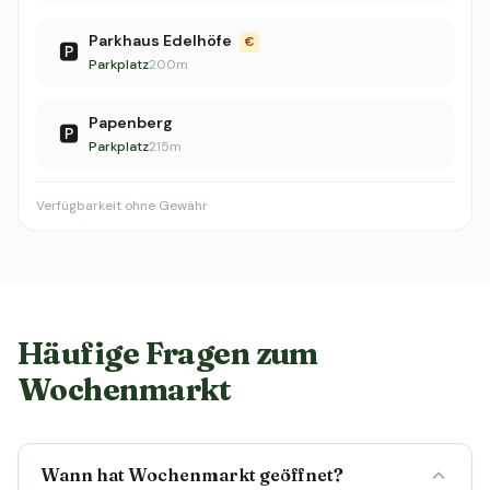
Parkhaus Edelhöfe
€
🅿️
Parkplatz
200m
Papenberg
🅿️
Parkplatz
215m
Verfügbarkeit ohne Gewähr
Häufige Fragen zum
Wochenmarkt
Wann hat Wochenmarkt geöffnet?