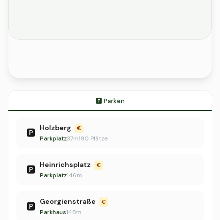
🅿️ Parken
Holzberg
€
🅿️
Parkplatz
37m
190 Plätze
Heinrichsplatz
€
🅿️
Parkplatz
146m
Georgienstraße
€
🅿️
Parkhaus
148m