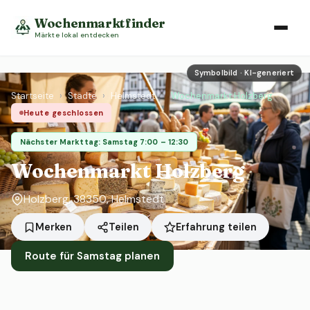
Wochenmarktfinder
Märkte lokal entdecken
Symbolbild · KI-generiert
Startseite
›
Städte
›
Helmstedt
›
Wochenmarkt Holzberg
Heute geschlossen
Nächster Markttag: Samstag 7:00 – 12:30
Wochenmarkt Holzberg
Holzberg, 38350, Helmstedt
Erfahrung teilen
Merken
Teilen
Route für Samstag planen