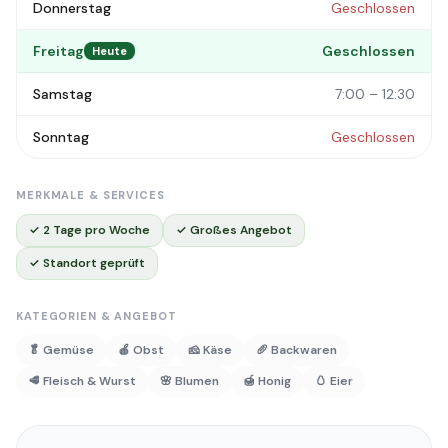
Donnerstag
Geschlossen
Freitag
Geschlossen
Heute
Samstag
7:00 – 12:30
Sonntag
Geschlossen
MERKMALE & SERVICES
✓ 2 Tage pro Woche
✓ Großes Angebot
✓ Standort geprüft
KATEGORIEN & ANGEBOT
🥬 Gemüse
🍎 Obst
🧀 Käse
🥖 Backwaren
🥩 Fleisch & Wurst
🌸 Blumen
🍯 Honig
🥚 Eier