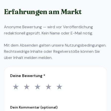
Erfahrungen am Markt
Anonyme Bewertung — wird vor Veröffentlichung
redaktionell geprüft. Kein Name oder E-Mail nötig.
Mit dem Absenden gelten unsere
Nutzungsbedingungen
.
Rechtswidrige Inhalte oder Regelverstöße können Sie
über
Inhalt melden
melden.
Deine Bewertung
*
★
★
★
★
★
1 Stern
2 Sterne
3 Sterne
4 Sterne
5 Sterne
Dein Kommentar (optional)