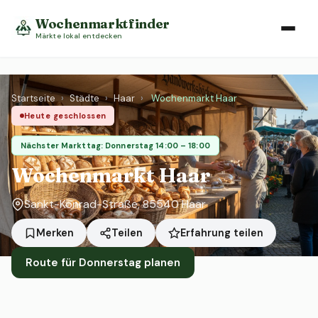
Wochenmarktfinder
Märkte lokal entdecken
Startseite
›
Städte
›
Haar
›
Wochenmarkt Haar
Heute geschlossen
Nächster Markttag: Donnerstag 14:00 – 18:00
Wochenmarkt Haar
Sankt-Konrad-Straße, 85540 Haar
Erfahrung teilen
Merken
Teilen
Route für Donnerstag planen