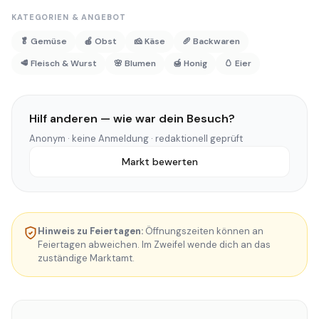
KATEGORIEN & ANGEBOT
🥬 Gemüse
🍎 Obst
🧀 Käse
🥖 Backwaren
🥩 Fleisch & Wurst
🌸 Blumen
🍯 Honig
🥚 Eier
Hilf anderen — wie war dein Besuch?
Anonym · keine Anmeldung · redaktionell geprüft
Markt bewerten
Hinweis zu Feiertagen:
Öffnungszeiten können an
Feiertagen abweichen. Im Zweifel wende dich an das
zuständige Marktamt.