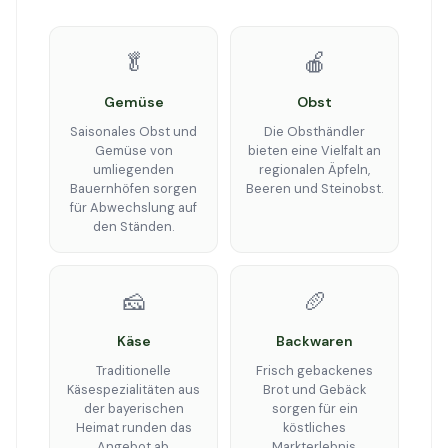
🥬
🍎
Gemüse
Obst
Saisonales Obst und
Die Obsthändler
Gemüse von
bieten eine Vielfalt an
umliegenden
regionalen Äpfeln,
Bauernhöfen sorgen
Beeren und Steinobst.
für Abwechslung auf
den Ständen.
🧀
🥖
Käse
Backwaren
Traditionelle
Frisch gebackenes
Käsespezialitäten aus
Brot und Gebäck
der bayerischen
sorgen für ein
Heimat runden das
köstliches
Angebot ab.
Markterlebnis.