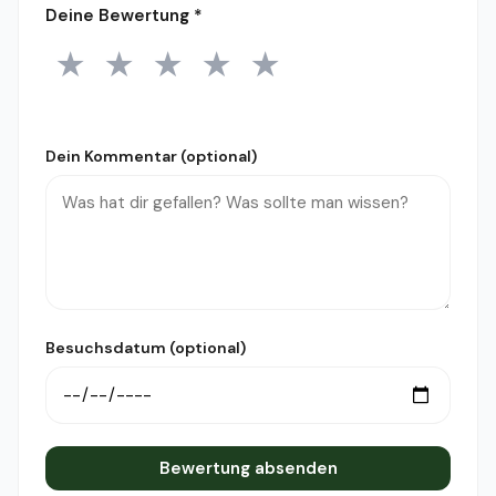
Deine Bewertung
*
★
★
★
★
★
1 Stern
2 Sterne
3 Sterne
4 Sterne
5 Sterne
Dein Kommentar (optional)
Besuchsdatum (optional)
Bewertung absenden