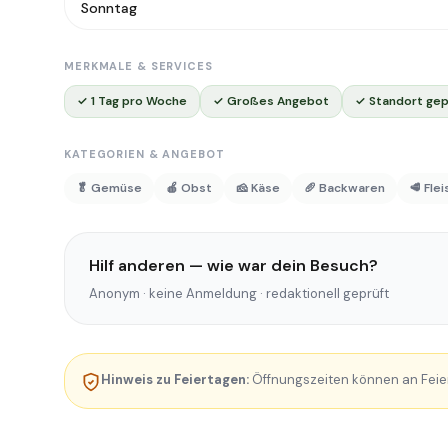
Sonntag
MERKMALE & SERVICES
✓ 1 Tag pro Woche
✓ Großes Angebot
✓ Standort gep
KATEGORIEN & ANGEBOT
🥬 Gemüse
🍎 Obst
🧀 Käse
🥖 Backwaren
🥩 Fle
Hilf anderen — wie war dein Besuch?
Anonym · keine Anmeldung · redaktionell geprüft
Hinweis zu Feiertagen:
Öffnungszeiten können an Feie