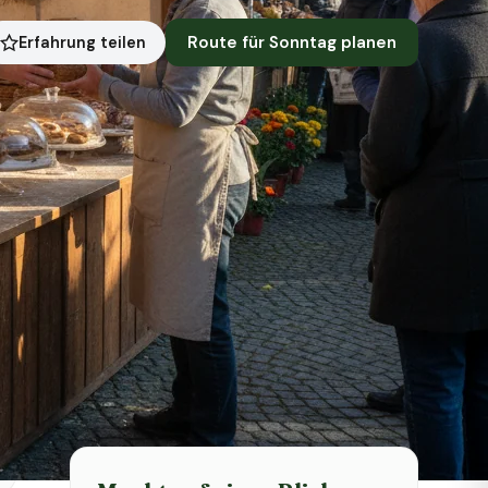
Route für Sonntag planen
Erfahrung teilen
Symbolbild · KI-generiert
Status heute
Heute geschlossen