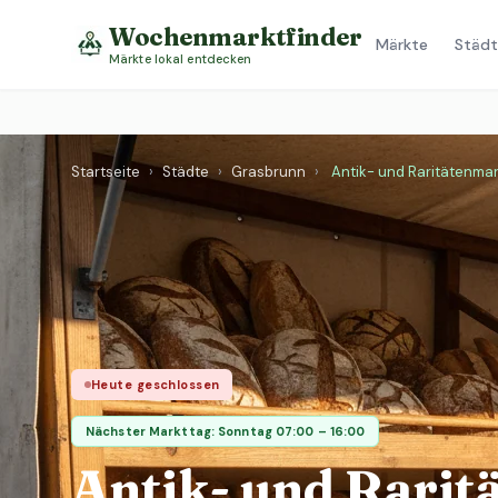
Wochenmarktfinder
Märkte
Städt
Märkte lokal entdecken
Startseite
›
Städte
›
Grasbrunn
›
Antik- und Raritätenmar
Heute geschlossen
Nächster Markttag: Sonntag 07:00 – 16:00
Antik- und Rarit