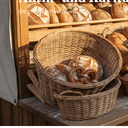
B 471, 85630 Grasbrunn
Markttage
Sonntag
Über den Markt