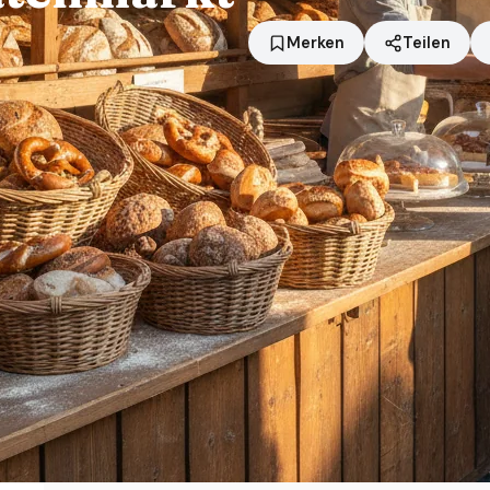
Merken
Teilen
Standort
Grasbrunn
Händler