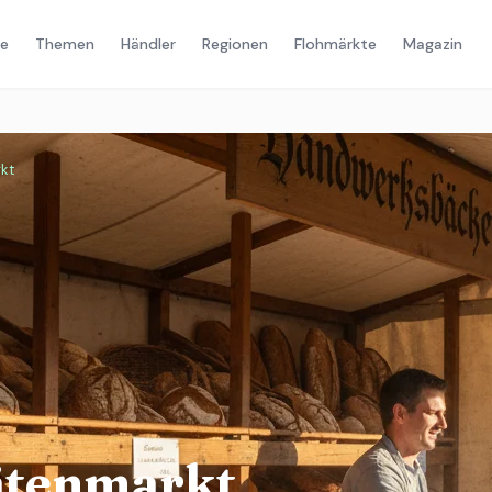
e
Themen
Händler
Regionen
Flohmärkte
Magazin
kt
ätenmarkt