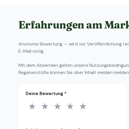
Erfahrungen am Mar
Anonyme Bewertung — wird vor Veröffentlichung reda
E-Mail nötig.
Mit dem Absenden gelten unsere
Nutzungsbedingu
Regelverstöße können Sie über
Inhalt melden
melden
Deine Bewertung
*
★
★
★
★
★
1 Stern
2 Sterne
3 Sterne
4 Sterne
5 Sterne