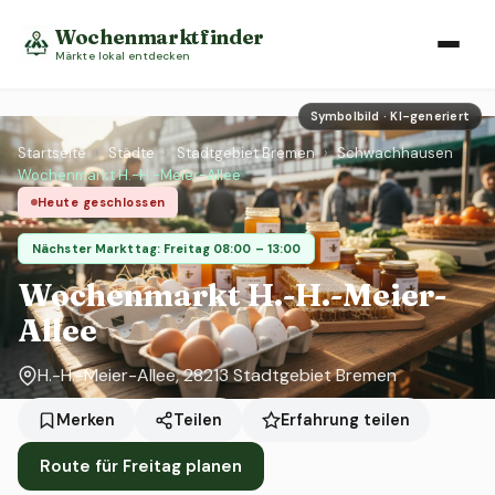
Wochenmarktfinder
Märkte lokal entdecken
Symbolbild · KI-generiert
Startseite
›
Städte
›
Stadtgebiet Bremen
›
Schwachhausen
›
Wochenmarkt H.-H.-Meier-Allee
Heute geschlossen
Nächster Markttag: Freitag 08:00 – 13:00
Wochenmarkt H.-H.-Meier-
Allee
H.-H.-Meier-Allee, 28213 Stadtgebiet Bremen
Erfahrung teilen
Merken
Teilen
Route für Freitag planen