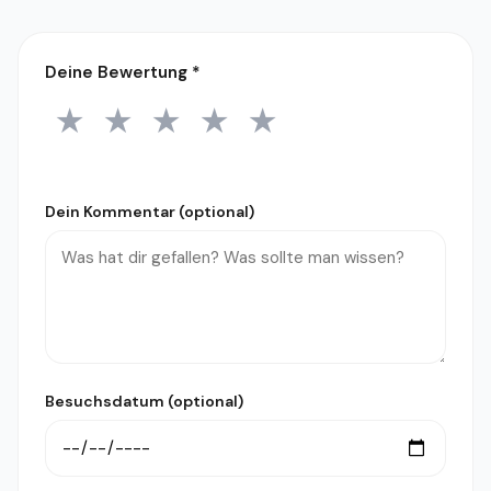
Deine Bewertung
*
★
★
★
★
★
1 Stern
2 Sterne
3 Sterne
4 Sterne
5 Sterne
Dein Kommentar (optional)
Besuchsdatum (optional)