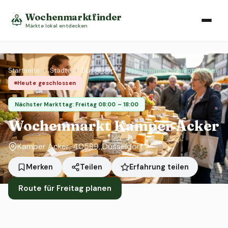
Wochenmarktfinder
Märkte lokal entdecken
Startseite
›
Städte
›
Düsseldorf
›
Wochenmarkt Kamper Acker
Heute geschlossen
Nächster Markttag: Freitag 08:00 – 18:00
Wochenmarkt Kamper Acker
Kamper Acker, 40589, Düsseldorf
Erfahrung teilen
Merken
Teilen
Route für Freitag planen