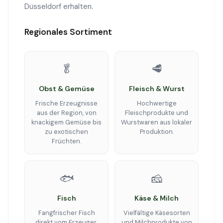
Düsseldorf erhalten.
Regionales Sortiment
🥬
🥩
Obst & Gemüse
Fleisch & Wurst
Frische Erzeugnisse
Hochwertige
aus der Region, von
Fleischprodukte und
knackigem Gemüse bis
Wurstwaren aus lokaler
zu exotischen
Produktion.
Früchten.
🐟
🧀
Fisch
Käse & Milch
Fangfrischer Fisch
Vielfältige Käsesorten
direkt vom Erzeuger,
und Milchprodukte von