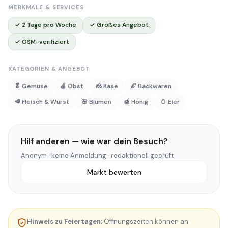
MERKMALE & SERVICES
✓ 2 Tage pro Woche
✓ Großes Angebot
✓ OSM-verifiziert
KATEGORIEN & ANGEBOT
🥬 Gemüse
🍎 Obst
🧀 Käse
🥖 Backwaren
🥩 Fleisch & Wurst
🌸 Blumen
🍯 Honig
🥚 Eier
Hilf anderen — wie war dein Besuch?
Anonym · keine Anmeldung · redaktionell geprüft
Markt bewerten
Hinweis zu Feiertagen:
Öffnungszeiten können an