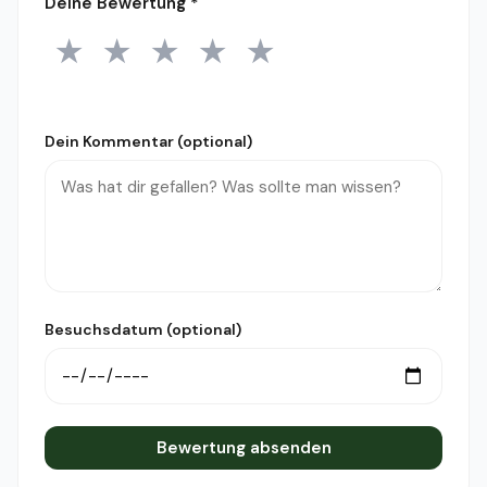
Deine Bewertung
*
★
★
★
★
★
1 Stern
2 Sterne
3 Sterne
4 Sterne
5 Sterne
Dein Kommentar (optional)
Besuchsdatum (optional)
Bewertung absenden